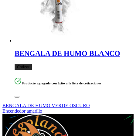
BENGALA DE HUMO BLANCO
Cotizar
Producto agregado con éxito a la lista de cotizaciones
Navegación
BENGALA DE HUMO VERDE OSCURO
Encendedor amarillo
de
entradas