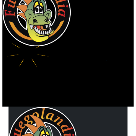
No dudes en contactarnos
info@fuegolandia.com
© 2024 Fuegolandia | Todos los derechos reservados